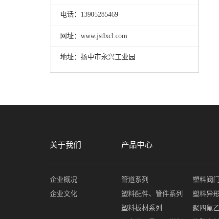
电话：13905285469
网址：www.jstlxcl.com
地址：扬中市永兴工业园
关于我们
产品中心
企业概况
管道系列
塑料阀
企业文化
塑料配件、管件系列
塑料异
塑料板材系列
聚四氟