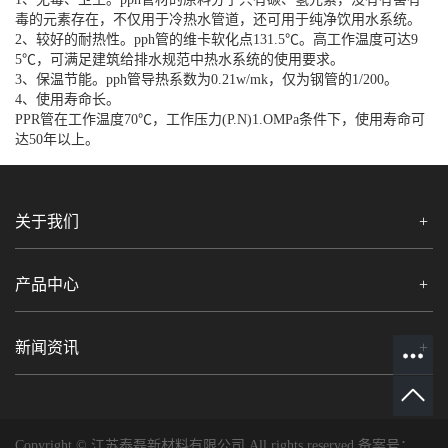
毒的元素存在，不仅用于冷热水管道，还可用于纯净饮用水系统。
2、较好的耐热性。pph管的维卡软化点131.5℃。高工作温度可达9
5℃，可满足建筑给排水规范中热水系统的使用要求。
3、保温节能。pph管导热系数为0.21w/mk，仅为钢管的1/200。
4、使用寿命长。
PPR管在工作温度70℃，工作压力(P.N)1.OMPa条件下，使用寿命可
达50年以上。
关于我们
产品中心
新闻资讯
Copyright © 江苏泰磊新材料有限公司 All rights reserved 备案号：